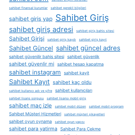
sahibet finansal kurumlar
sahibet gerekli bilgileri
Sahibet Giriş
sahibet giris yap
sahibet giriş adresi
sahibet giriş bahis sitesi
Sahibet Girişi
sahibet giriş kaydı
sahibet giriş kayıt
sahibet güncel adres
Sahibet Güncel
sahibet güvenilir bahis sitesi
sahibet güvenlik
sahibet güvenlir mi
sahibet hesap kapatma
sahibet instagram
sahibet kayit
Sahibet Kayıt
sahibet kaç oldu
sahibet kullanıcıları
sahibet kullanıcı adı ve şifre
sahibet lisans sorgusu
sahibet lisansı mobil giriş
sahibet maç izle
sahibet mobil düzen
sahibet mobil program
Sahibet Müşteri Hizmetleri
sahibet müşteri şikayetleri
sahibet oyun oynama
sahibet oyun yapısı
sahibet para yatirma
Sahibet Para Çekme