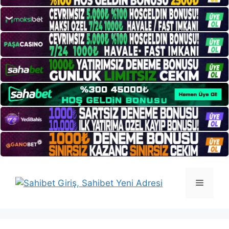
İçeriğe
atla
Menü