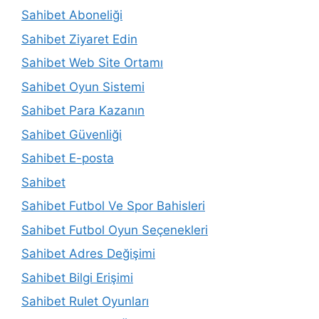
Sahibet Aboneliği
Sahibet Ziyaret Edin
Sahibet Web Site Ortamı
Sahibet Oyun Sistemi
Sahibet Para Kazanın
Sahibet Güvenliği
Sahibet E-posta
Sahibet
Sahibet Futbol Ve Spor Bahisleri
Sahibet Futbol Oyun Seçenekleri
Sahibet Adres Değişimi
Sahibet Bilgi Erişimi
Sahibet Rulet Oyunları