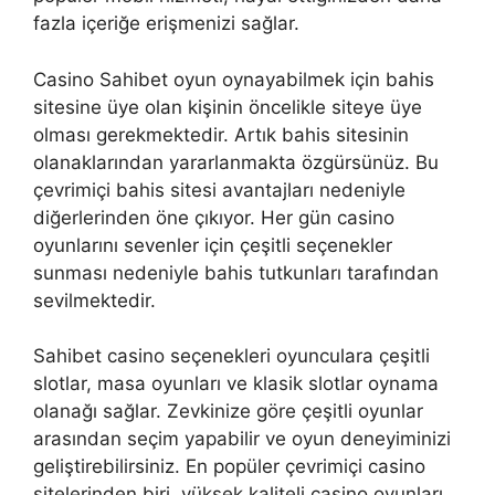
fazla içeriğe erişmenizi sağlar.
Casino Sahibet oyun oynayabilmek için bahis
sitesine üye olan kişinin öncelikle siteye üye
olması gerekmektedir. Artık bahis sitesinin
olanaklarından yararlanmakta özgürsünüz. Bu
çevrimiçi bahis sitesi avantajları nedeniyle
diğerlerinden öne çıkıyor. Her gün casino
oyunlarını sevenler için çeşitli seçenekler
sunması nedeniyle bahis tutkunları tarafından
sevilmektedir.
Sahibet casino seçenekleri oyunculara çeşitli
slotlar, masa oyunları ve klasik slotlar oynama
olanağı sağlar. Zevkinize göre çeşitli oyunlar
arasından seçim yapabilir ve oyun deneyiminizi
geliştirebilirsiniz. En popüler çevrimiçi casino
sitelerinden biri, yüksek kaliteli casino oyunları