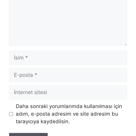
İsim
E-
posta
İnternet
sitesi
Daha sonraki yorumlarımda kullanılması için
adım, e-posta adresim ve site adresim bu
tarayıcıya kaydedilsin.