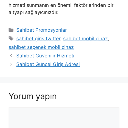
hizmeti sunmanın en önemli faktörlerinden biri
altyapı sağlayıcınızdır.
Kategoriler
Sahibet Promosyonlar
Etiketler
sahibet giris twitter
,
sahibet mobil cihaz
,
sahibet seçenek mobil cihaz
Sahibet Güvenilir Hizmeti
Sahibet Güncel Giriş Adresi
Yorum yapın
Yorum