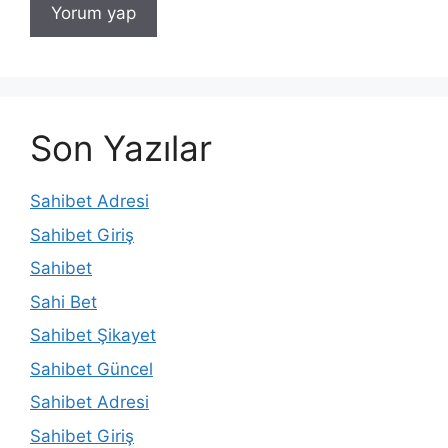
Son Yazılar
Sahibet Adresi
Sahibet Giriş
Sahibet
Sahi Bet
Sahibet Şikayet
Sahibet Güncel
Sahibet Adresi
Sahibet Giriş