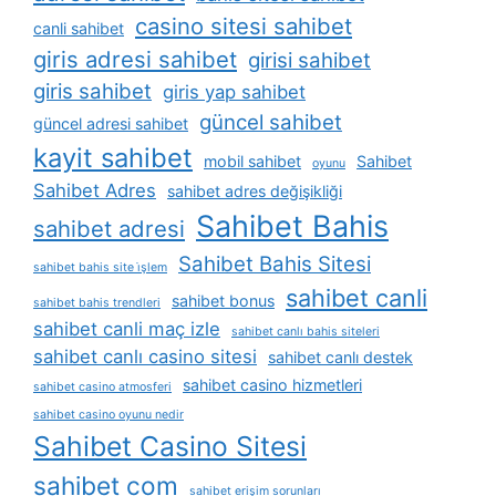
casino sitesi sahibet
canli sahibet
giris adresi sahibet
girisi sahibet
giris sahibet
giris yap sahibet
güncel sahibet
güncel adresi sahibet
kayit sahibet
mobil sahibet
Sahibet
oyunu
Sahibet Adres
sahibet adres değişikliği
Sahibet Bahis
sahibet adresi
Sahibet Bahis Sitesi
sahibet bahis site i̇şlem
sahibet canli
sahibet bonus
sahibet bahis trendleri
sahibet canli maç izle
sahibet canlı bahis siteleri
sahibet canlı casino sitesi
sahibet canlı destek
sahibet casino hizmetleri
sahibet casino atmosferi
sahibet casino oyunu nedir
Sahibet Casino Sitesi
sahibet com
sahibet erişim sorunları