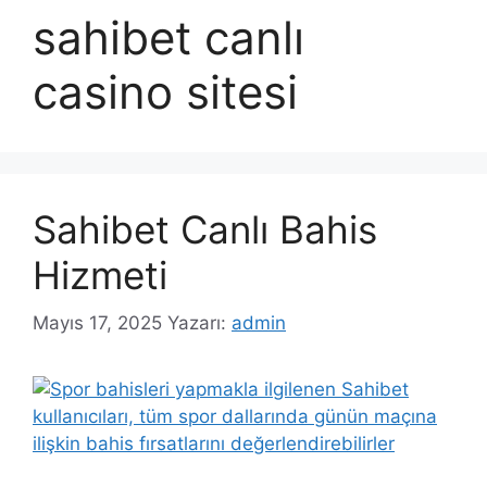
sahibet canlı
casino sitesi
Sahibet Canlı Bahis
Hizmeti
Mayıs 17, 2025
Yazarı:
admin