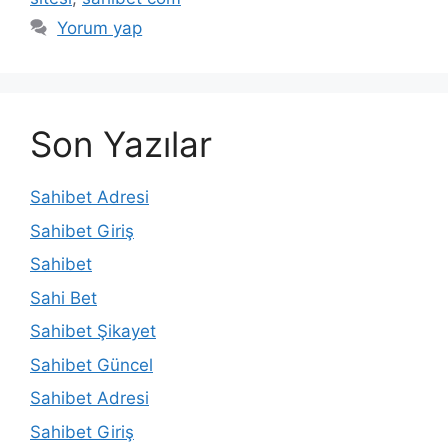
Yorum yap
Son Yazılar
Sahibet Adresi
Sahibet Giriş
Sahibet
Sahi Bet
Sahibet Şikayet
Sahibet Güncel
Sahibet Adresi
Sahibet Giriş