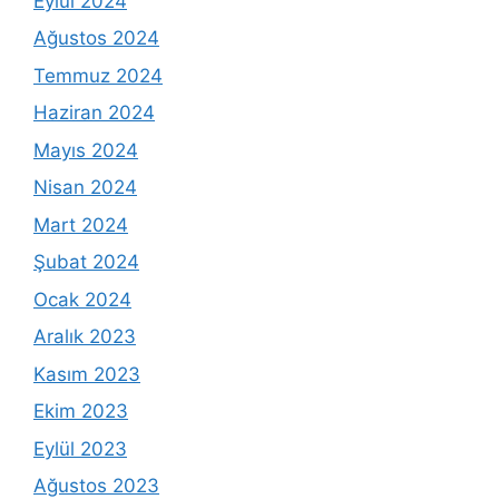
Eylül 2024
Ağustos 2024
Temmuz 2024
Haziran 2024
Mayıs 2024
Nisan 2024
Mart 2024
Şubat 2024
Ocak 2024
Aralık 2023
Kasım 2023
Ekim 2023
Eylül 2023
Ağustos 2023