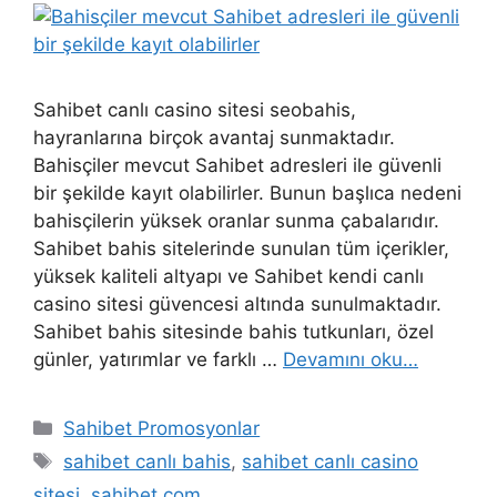
Sahibet canlı casino sitesi seobahis,
hayranlarına birçok avantaj sunmaktadır.
Bahisçiler mevcut Sahibet adresleri ile güvenli
bir şekilde kayıt olabilirler. Bunun başlıca nedeni
bahisçilerin yüksek oranlar sunma çabalarıdır.
Sahibet bahis sitelerinde sunulan tüm içerikler,
yüksek kaliteli altyapı ve Sahibet kendi canlı
casino sitesi güvencesi altında sunulmaktadır.
Sahibet bahis sitesinde bahis tutkunları, özel
günler, yatırımlar ve farklı …
Devamını oku…
Kategoriler
Sahibet Promosyonlar
Etiketler
sahibet canlı bahis
,
sahibet canlı casino
sitesi
,
sahibet com