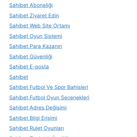
Sahibet Aboneliği
Sahibet Ziyaret Edin
Sahibet Web Site Ortamı
Sahibet Oyun Sistemi
Sahibet Para Kazanın
Sahibet Güvenliği
Sahibet E-posta
Sahibet
Sahibet Futbol Ve Spor Bahisleri
Sahibet Futbol Oyun Seçenekleri
Sahibet Adres Değişimi
Sahibet Bilgi Erişimi
Sahibet Rulet Oyunları