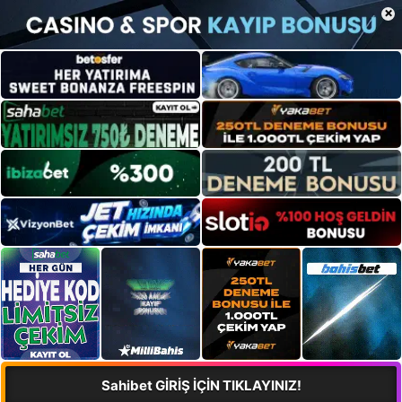
×
Sahibet GİRİŞ İÇİN TIKLAYINIZ!