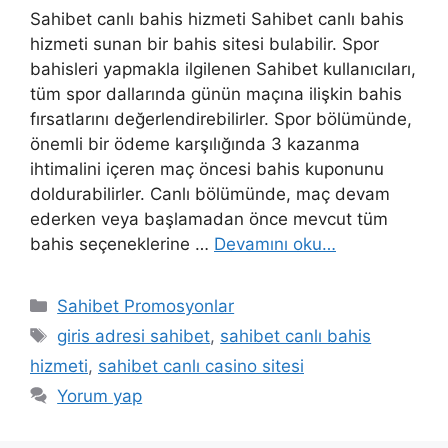
Sahibet canlı bahis hizmeti Sahibet canlı bahis
hizmeti sunan bir bahis sitesi bulabilir. Spor
bahisleri yapmakla ilgilenen Sahibet kullanıcıları,
tüm spor dallarında günün maçına ilişkin bahis
fırsatlarını değerlendirebilirler. Spor bölümünde,
önemli bir ödeme karşılığında 3 kazanma
ihtimalini içeren maç öncesi bahis kuponunu
doldurabilirler. Canlı bölümünde, maç devam
ederken veya başlamadan önce mevcut tüm
bahis seçeneklerine …
Devamını oku…
Kategoriler
Sahibet Promosyonlar
Etiketler
giris adresi sahibet
,
sahibet canlı bahis
hizmeti
,
sahibet canlı casino sitesi
Yorum yap