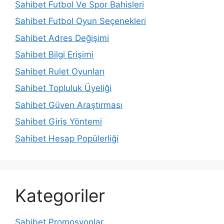
Sahibet Futbol Ve Spor Bahisleri
Sahibet Futbol Oyun Seçenekleri
Sahibet Adres Değişimi
Sahibet Bilgi Erişimi
Sahibet Rulet Oyunları
Sahibet Topluluk Üyeliği
Sahibet Güven Araştırması
Sahibet Giriş Yöntemi
Sahibet Hesap Popülerliği
Kategoriler
Sahibet Promosyonlar