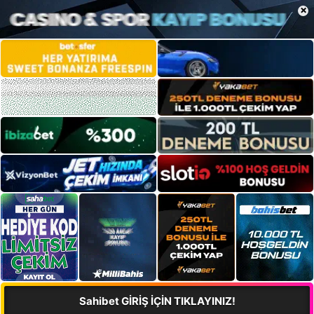
×
Sahibet GİRİŞ İÇİN TIKLAYINIZ!