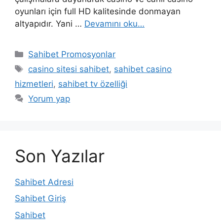
oyunları için full HD kalitesinde donmayan
altyapıdır. Yani …
Devamını oku…
Kategoriler
Sahibet Promosyonlar
Etiketler
casino sitesi sahibet
,
sahibet casino
hizmetleri
,
sahibet tv özelliği
Yorum yap
Son Yazılar
Sahibet Adresi
Sahibet Giriş
Sahibet