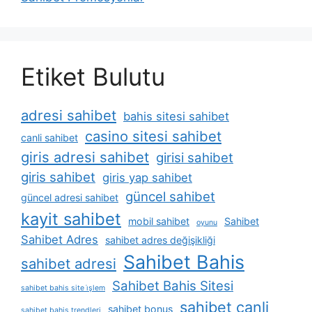
Etiket Bulutu
adresi sahibet
bahis sitesi sahibet
casino sitesi sahibet
canli sahibet
giris adresi sahibet
girisi sahibet
giris sahibet
giris yap sahibet
güncel sahibet
güncel adresi sahibet
kayit sahibet
mobil sahibet
Sahibet
oyunu
Sahibet Adres
sahibet adres değişikliği
Sahibet Bahis
sahibet adresi
Sahibet Bahis Sitesi
sahibet bahis site i̇şlem
sahibet canli
sahibet bonus
sahibet bahis trendleri