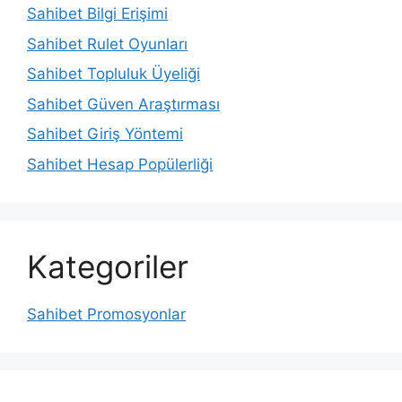
Sahibet Bilgi Erişimi
Sahibet Rulet Oyunları
Sahibet Topluluk Üyeliği
Sahibet Güven Araştırması
Sahibet Giriş Yöntemi
Sahibet Hesap Popülerliği
Kategoriler
Sahibet Promosyonlar