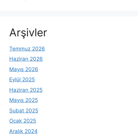
Arşivler
Temmuz 2026
Haziran 2026
Mayıs 2026
Eylül 2025
Haziran 2025
Mayıs 2025
Şubat 2025
Ocak 2025
Aralık 2024