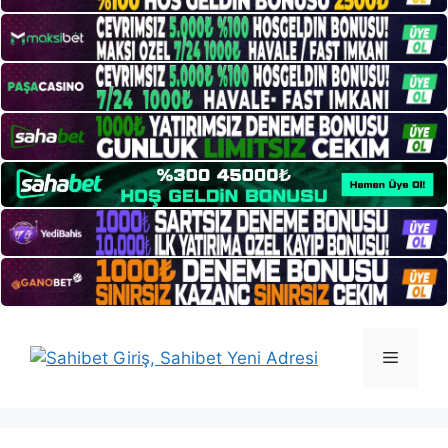
İçeriğe
atla
Menü