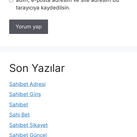
adım, e-posta adresim ve site adresim bu
tarayıcıya kaydedilsin.
Son Yazılar
Sahibet Adresi
Sahibet Giriş
Sahibet
Sahi Bet
Sahibet Şikayet
Sahibet Güncel