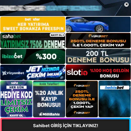
×
Sahibet GİRİŞ İÇİN TIKLAYINIZ!