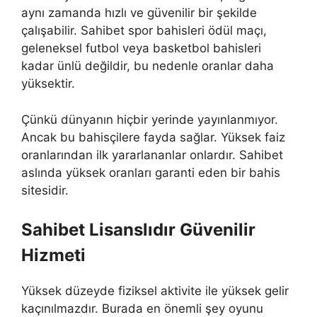
aynı zamanda hızlı ve güvenilir bir şekilde
çalışabilir. Sahibet spor bahisleri ödül maçı,
geleneksel futbol veya basketbol bahisleri
kadar ünlü değildir, bu nedenle oranlar daha
yüksektir.
Çünkü dünyanın hiçbir yerinde yayınlanmıyor.
Ancak bu bahisçilere fayda sağlar. Yüksek faiz
oranlarından ilk yararlananlar onlardır. Sahibet
aslında yüksek oranları garanti eden bir bahis
sitesidir.
Sahibet Lisanslıdır Güvenilir
Hizmeti
Yüksek düzeyde fiziksel aktivite ile yüksek gelir
kaçınılmazdır. Burada en önemli şey oyunu