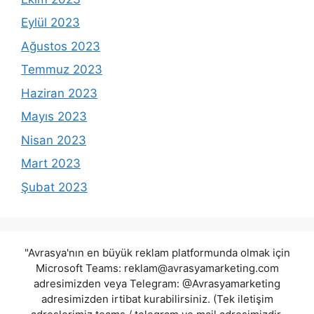
Eylül 2023
Ağustos 2023
Temmuz 2023
Haziran 2023
Mayıs 2023
Nisan 2023
Mart 2023
Şubat 2023
"Avrasya'nın en büyük reklam platformunda olmak için
Microsoft Teams:
reklam@avrasyamarketing.com
adresimizden veya Telegram: @Avrasyamarketing
adresimizden irtibat kurabilirsiniz. (Tek iletişim