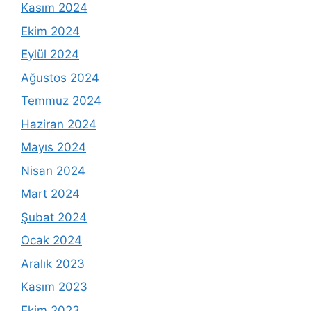
Kasım 2024
Ekim 2024
Eylül 2024
Ağustos 2024
Temmuz 2024
Haziran 2024
Mayıs 2024
Nisan 2024
Mart 2024
Şubat 2024
Ocak 2024
Aralık 2023
Kasım 2023
Ekim 2023