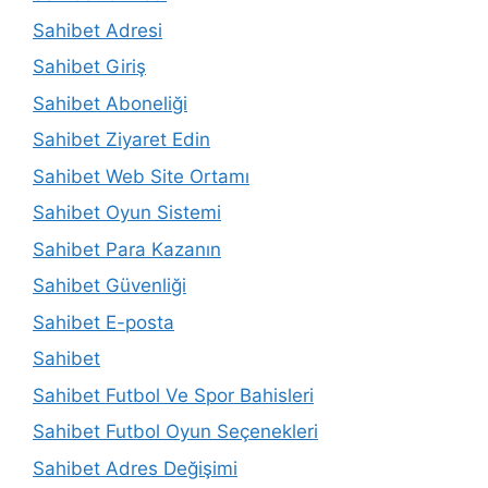
Sahibet Adresi
Sahibet Giriş
Sahibet Aboneliği
Sahibet Ziyaret Edin
Sahibet Web Site Ortamı
Sahibet Oyun Sistemi
Sahibet Para Kazanın
Sahibet Güvenliği
Sahibet E-posta
Sahibet
Sahibet Futbol Ve Spor Bahisleri
Sahibet Futbol Oyun Seçenekleri
Sahibet Adres Değişimi