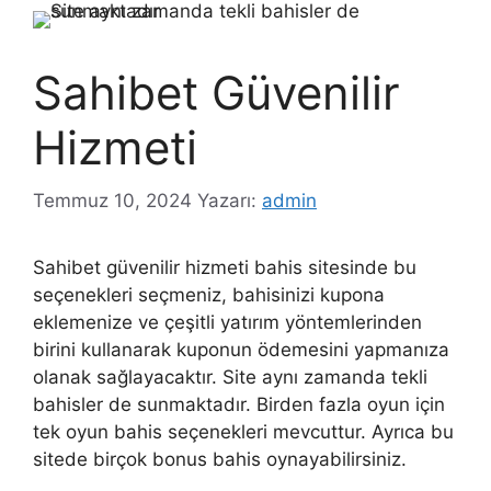
Sahibet Güvenilir
Hizmeti
Temmuz 10, 2024
Yazarı:
admin
Sahibet güvenilir hizmeti bahis sitesinde bu
seçenekleri seçmeniz, bahisinizi kupona
eklemenize ve çeşitli yatırım yöntemlerinden
birini kullanarak kuponun ödemesini yapmanıza
olanak sağlayacaktır. Site aynı zamanda tekli
bahisler de sunmaktadır. Birden fazla oyun için
tek oyun bahis seçenekleri mevcuttur. Ayrıca bu
sitede birçok bonus bahis oynayabilirsiniz.