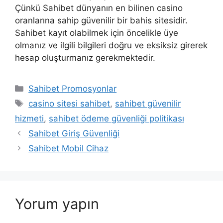
Çünkü Sahibet dünyanın en bilinen casino
oranlarına sahip güvenilir bir bahis sitesidir.
Sahibet kayıt olabilmek için öncelikle üye
olmanız ve ilgili bilgileri doğru ve eksiksiz girerek
hesap oluşturmanız gerekmektedir.
Kategoriler
Sahibet Promosyonlar
Etiketler
casino sitesi sahibet
,
sahibet güvenilir
hizmeti
,
sahibet ödeme güvenliği politikası
Sahibet Giriş Güvenliği
Sahibet Mobil Cihaz
Yorum yapın