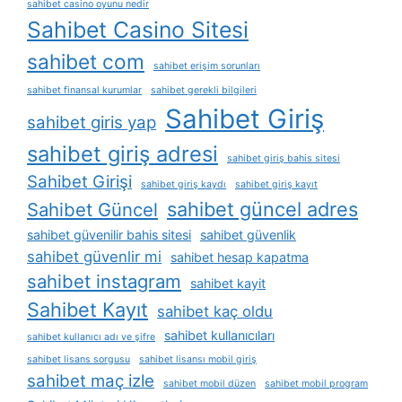
sahibet casino oyunu nedir
Sahibet Casino Sitesi
sahibet com
sahibet erişim sorunları
sahibet finansal kurumlar
sahibet gerekli bilgileri
Sahibet Giriş
sahibet giris yap
sahibet giriş adresi
sahibet giriş bahis sitesi
Sahibet Girişi
sahibet giriş kaydı
sahibet giriş kayıt
sahibet güncel adres
Sahibet Güncel
sahibet güvenilir bahis sitesi
sahibet güvenlik
sahibet güvenlir mi
sahibet hesap kapatma
sahibet instagram
sahibet kayit
Sahibet Kayıt
sahibet kaç oldu
sahibet kullanıcıları
sahibet kullanıcı adı ve şifre
sahibet lisans sorgusu
sahibet lisansı mobil giriş
sahibet maç izle
sahibet mobil düzen
sahibet mobil program