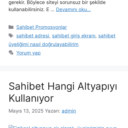
gerekir. Böylece siteyi sorunsuz bir şekilde
kullanabilirsiniz. E …
Devamını oku…
Kategoriler
Sahibet Promosyonlar
Etiketler
sahibet adresi
,
sahibet giriş ekranı
,
sahibet
üyeliğimi nasıl doğrulayabilirim
Yorum yap
Sahibet Hangi Altyapıyı
Kullanıyor
Mayıs 13, 2025
Yazarı:
admin