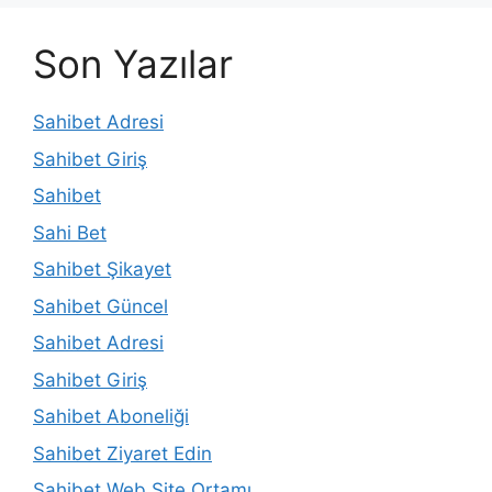
Son Yazılar
Sahibet Adresi
Sahibet Giriş
Sahibet
Sahi Bet
Sahibet Şikayet
Sahibet Güncel
Sahibet Adresi
Sahibet Giriş
Sahibet Aboneliği
Sahibet Ziyaret Edin
Sahibet Web Site Ortamı