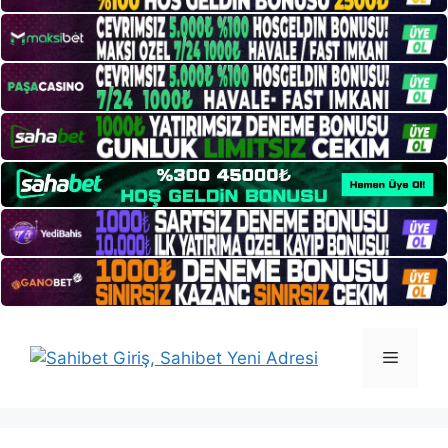
İçeriğe
atla
Menü