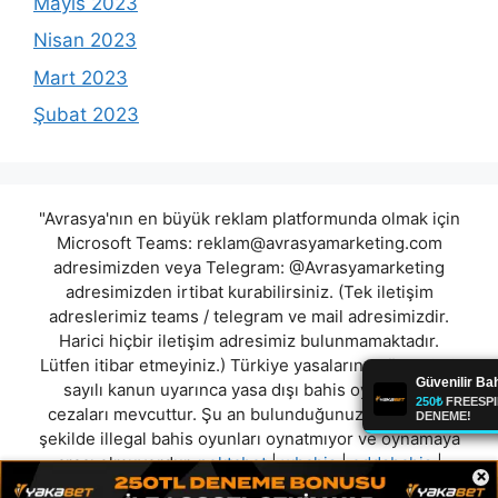
Mayıs 2023
Nisan 2023
Mart 2023
Şubat 2023
"Avrasya'nın en büyük reklam platformunda olmak için
Microsoft Teams:
reklam@avrasyamarketing.com
adresimizden veya Telegram: @Avrasyamarketing
adresimizden irtibat kurabilirsiniz. (Tek iletişim
adreslerimiz teams / telegram ve mail adresimizdir.
Harici hiçbir iletişim adresimiz bulunmamaktadır.
Lütfen itibar etmeyiniz.) Türkiye yasalarına göre 7258
sayılı kanun uyarınca yasa dışı bahis oynamanın
cezaları mevcuttur. Şu an bulunduğunuz site hiç bir
şekilde illegal bahis oyunları oynatmıyor ve oynamaya
aracı olmuyordur.
noktabet
|
wbahis
|
oddsbahis
|
×
bionbet
|
jewelbetting
|
hilbet
|
lesabahis
|
bahisturk
"