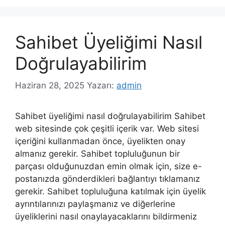
Sahibet Üyeliğimi Nasıl
Doğrulayabilirim
Haziran 28, 2025
Yazarı:
admin
Sahibet üyeliğimi nasıl doğrulayabilirim Sahibet
web sitesinde çok çeşitli içerik var. Web sitesi
içeriğini kullanmadan önce, üyelikten onay
almanız gerekir. Sahibet topluluğunun bir
parçası olduğunuzdan emin olmak için, size e-
postanızda gönderdikleri bağlantıyı tıklamanız
gerekir. Sahibet topluluğuna katılmak için üyelik
ayrıntılarınızı paylaşmanız ve diğerlerine
üyeliklerini nasıl onaylayacaklarını bildirmeniz