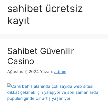
sahibet ücretsiz
kayıt
Sahibet Güvenilir
Casino
Ağustos 7, 2024
Yazarı:
admin