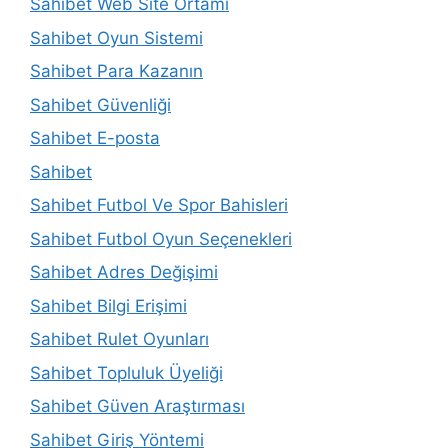
Sahibet Web Site Ortamı
Sahibet Oyun Sistemi
Sahibet Para Kazanın
Sahibet Güvenliği
Sahibet E-posta
Sahibet
Sahibet Futbol Ve Spor Bahisleri
Sahibet Futbol Oyun Seçenekleri
Sahibet Adres Değişimi
Sahibet Bilgi Erişimi
Sahibet Rulet Oyunları
Sahibet Topluluk Üyeliği
Sahibet Güven Araştırması
Sahibet Giriş Yöntemi