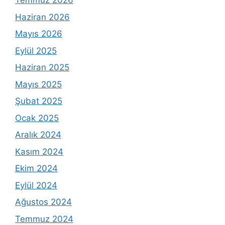
Temmuz 2026
Haziran 2026
Mayıs 2026
Eylül 2025
Haziran 2025
Mayıs 2025
Şubat 2025
Ocak 2025
Aralık 2024
Kasım 2024
Ekim 2024
Eylül 2024
Ağustos 2024
Temmuz 2024