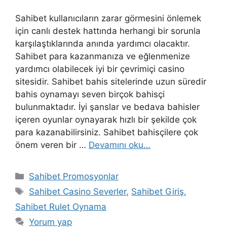
Sahibet kullanıcıların zarar görmesini önlemek
için canlı destek hattında herhangi bir sorunla
karşılaştıklarında anında yardımcı olacaktır.
Sahibet para kazanmanıza ve eğlenmenize
yardımcı olabilecek iyi bir çevrimiçi casino
sitesidir. Sahibet bahis sitelerinde uzun süredir
bahis oynamayı seven birçok bahisçi
bulunmaktadır. İyi şanslar ve bedava bahisler
içeren oyunlar oynayarak hızlı bir şekilde çok
para kazanabilirsiniz. Sahibet bahisçilere çok
önem veren bir …
Devamını oku…
Kategoriler
Sahibet Promosyonlar
Etiketler
Sahibet Casino Severler
,
Sahibet Giriş
,
Sahibet Rulet Oynama
Yorum yap