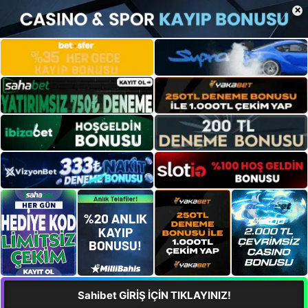
×
Sahibet GİRİŞ İÇİN TIKLAYINIZ!