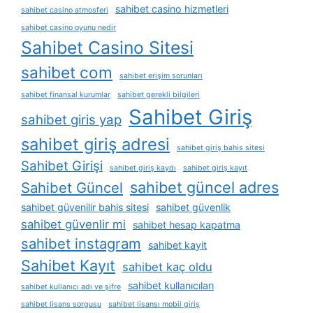
sahibet casino hizmetleri
sahibet casino atmosferi
sahibet casino oyunu nedir
Sahibet Casino Sitesi
sahibet com
sahibet erişim sorunları
sahibet finansal kurumlar
sahibet gerekli bilgileri
Sahibet Giriş
sahibet giris yap
sahibet giriş adresi
sahibet giriş bahis sitesi
Sahibet Girişi
sahibet giriş kaydı
sahibet giriş kayıt
sahibet güncel adres
Sahibet Güncel
sahibet güvenilir bahis sitesi
sahibet güvenlik
sahibet güvenlir mi
sahibet hesap kapatma
sahibet instagram
sahibet kayit
Sahibet Kayıt
sahibet kaç oldu
sahibet kullanıcıları
sahibet kullanıcı adı ve şifre
sahibet lisans sorgusu
sahibet lisansı mobil giriş