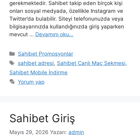
gerekmektedir. Sahibet takip eden birçok kişi
onları sosyal medyada, özellikle Instagram ve
Twitter’da bulabilir. Siteyi telefonunuzda veya
bilgisayarınızda kullandığınızda giriş yaparken
mevcut …
Devamını oku…
Kategoriler
Sahibet Promosyonlar
Etiketler
sahibet adresi
,
Sahibet Canlı Maç Sekmesi
,
Sahibet Mobile İndirme
Yorum yap
Sahibet Giriş
Mayıs 29, 2026
Yazarı:
admin