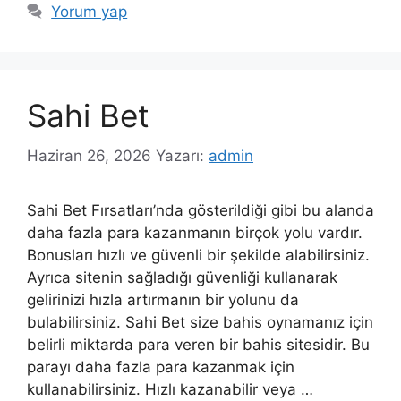
Yorum yap
Sahi Bet
Haziran 26, 2026
Yazarı:
admin
Sahi Bet Fırsatları’nda gösterildiği gibi bu alanda
daha fazla para kazanmanın birçok yolu vardır.
Bonusları hızlı ve güvenli bir şekilde alabilirsiniz.
Ayrıca sitenin sağladığı güvenliği kullanarak
gelirinizi hızla artırmanın bir yolunu da
bulabilirsiniz. Sahi Bet size bahis oynamanız için
belirli miktarda para veren bir bahis sitesidir. Bu
parayı daha fazla para kazanmak için
kullanabilirsiniz. Hızlı kazanabilir veya …