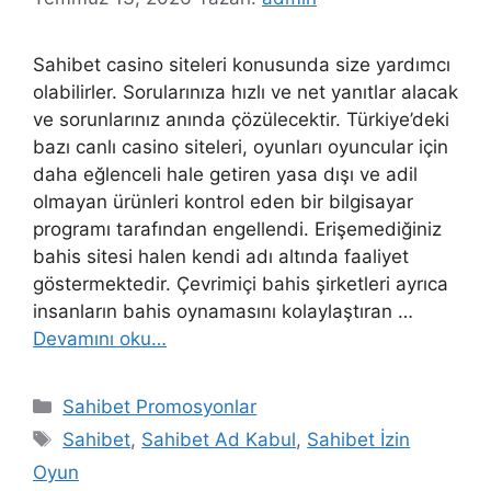
Sahibet casino siteleri konusunda size yardımcı
olabilirler. Sorularınıza hızlı ve net yanıtlar alacak
ve sorunlarınız anında çözülecektir. Türkiye’deki
bazı canlı casino siteleri, oyunları oyuncular için
daha eğlenceli hale getiren yasa dışı ve adil
olmayan ürünleri kontrol eden bir bilgisayar
programı tarafından engellendi. Erişemediğiniz
bahis sitesi halen kendi adı altında faaliyet
göstermektedir. Çevrimiçi bahis şirketleri ayrıca
insanların bahis oynamasını kolaylaştıran …
Devamını oku…
Kategoriler
Sahibet Promosyonlar
Etiketler
Sahibet
,
Sahibet Ad Kabul
,
Sahibet İzin
Oyun