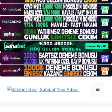
İçeriğe
atla
Menü