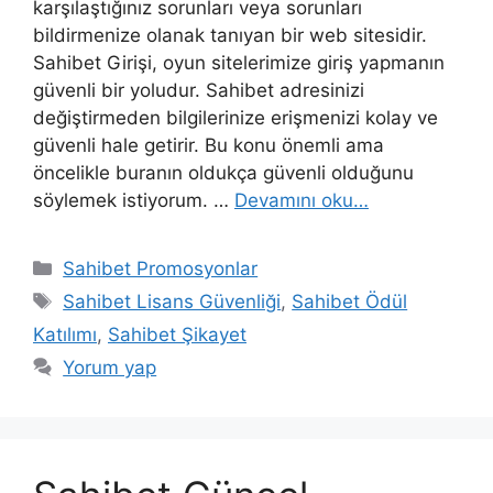
karşılaştığınız sorunları veya sorunları
bildirmenize olanak tanıyan bir web sitesidir.
Sahibet Girişi, oyun sitelerimize giriş yapmanın
güvenli bir yoludur. Sahibet adresinizi
değiştirmeden bilgilerinize erişmenizi kolay ve
güvenli hale getirir. Bu konu önemli ama
öncelikle buranın oldukça güvenli olduğunu
söylemek istiyorum. …
Devamını oku…
Kategoriler
Sahibet Promosyonlar
Etiketler
Sahibet Lisans Güvenliği
,
Sahibet Ödül
Katılımı
,
Sahibet Şikayet
Yorum yap