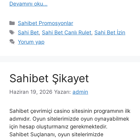
Devamını oku…
Kategoriler
Sahibet Promosyonlar
Etiketler
Sahi Bet
,
Sahi Bet Canlı Rulet
,
Sahi Bet İzin
Yorum yap
Sahibet Şikayet
Haziran 19, 2026
Yazarı:
admin
Sahibet çevrimiçi casino sitesinin programının ilk
adımıdır. Oyun sitelerimizde oyun oynayabilmek
için hesap oluşturmanız gerekmektedir.
Sahibet Suçlananı, oyun sitelerimizde