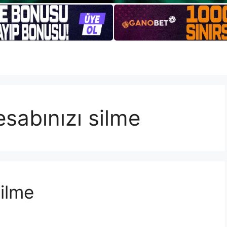
esabınızı silme
ilme