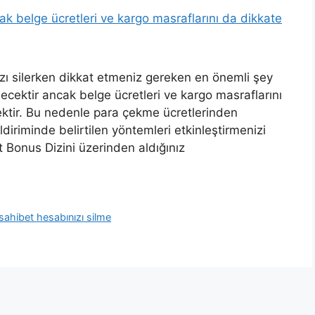
zı silerken dikkat etmeniz gereken en önemli şey
lecektir ancak belge ücretleri ve kargo masraflarını
cektir. Bu nedenle para çekme ücretlerinden
diriminde belirtilen yöntemleri etkinleştirmenizi
t Bonus Dizini üzerinden aldığınız
sahibet hesabınızı silme