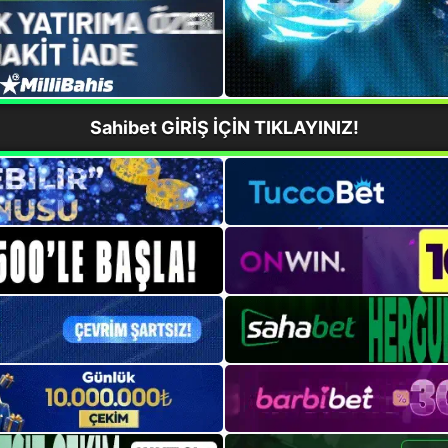
Sahibet GİRİŞ İÇİN TIKLAYINIZ!