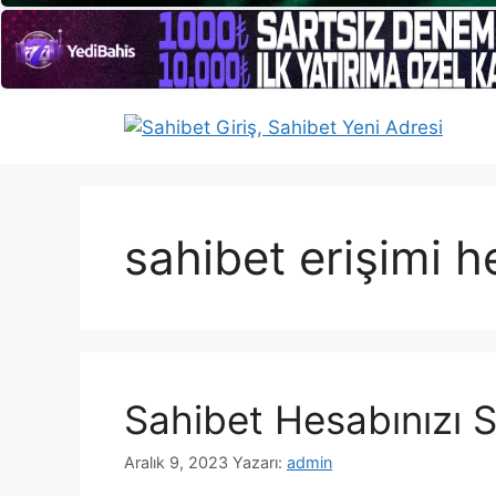
İçeriğe
atla
sahibet erişimi h
Sahibet Hesabınızı S
Aralık 9, 2023
Yazarı:
admin