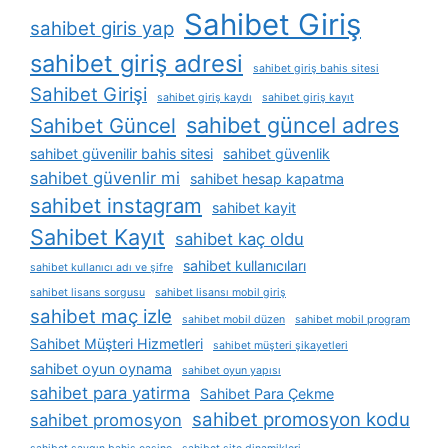
Sahibet Giriş
sahibet giris yap
sahibet giriş adresi
sahibet giriş bahis sitesi
Sahibet Girişi
sahibet giriş kaydı
sahibet giriş kayıt
sahibet güncel adres
Sahibet Güncel
sahibet güvenilir bahis sitesi
sahibet güvenlik
sahibet güvenlir mi
sahibet hesap kapatma
sahibet instagram
sahibet kayit
Sahibet Kayıt
sahibet kaç oldu
sahibet kullanıcıları
sahibet kullanıcı adı ve şifre
sahibet lisans sorgusu
sahibet lisansı mobil giriş
sahibet maç izle
sahibet mobil düzen
sahibet mobil program
Sahibet Müşteri Hizmetleri
sahibet müşteri şikayetleri
sahibet oyun oynama
sahibet oyun yapısı
sahibet para yatirma
Sahibet Para Çekme
sahibet promosyon kodu
sahibet promosyon