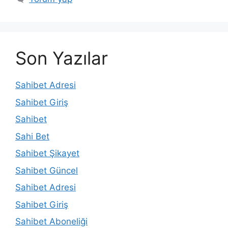
Son Yazılar
Sahibet Adresi
Sahibet Giriş
Sahibet
Sahi Bet
Sahibet Şikayet
Sahibet Güncel
Sahibet Adresi
Sahibet Giriş
Sahibet Aboneliği