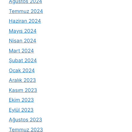
Ağustos 2024
Temmuz 2024
Haziran 2024
Mayıs 2024
Nisan 2024
Mart 2024
Şubat 2024
Ocak 2024
Aralık 2023
Kasım 2023
Ekim 2023
Eylül 2023
Ağustos 2023
Temmuz 2023