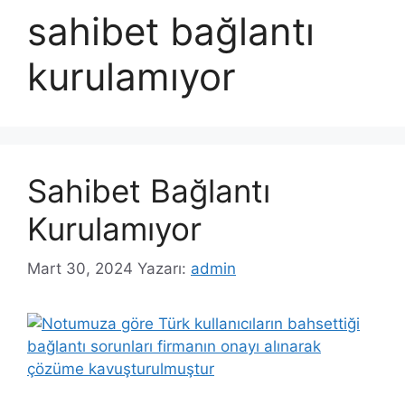
sahibet bağlantı
kurulamıyor
Sahibet Bağlantı
Kurulamıyor
Mart 30, 2024
Yazarı:
admin