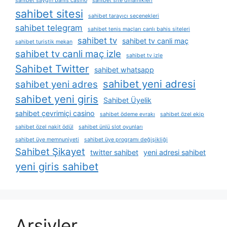
sahibet saygın bahis casino
sahibet site dinamikleri
sahibet sitesi
sahibet tarayıcı seçenekleri
sahibet telegram
sahibet tenis maçları canlı bahis siteleri
sahibet tv
sahibet tv canli maç
sahibet turistik mekan
sahibet tv canli maç izle
sahibet tv izle
Sahibet Twitter
sahibet whatsapp
sahibet yeni adresi
sahibet yeni adres
sahibet yeni giris
Sahibet Üyelik
sahibet çevrimiçi casino
sahibet ödeme evrakı
sahibet özel ekip
sahibet özel nakit ödül
sahibet ünlü slot oyunları
sahibet üye memnuniyeti
sahibet üye programı değişikliği
Sahibet Şikayet
twitter sahibet
yeni adresi sahibet
yeni giris sahibet
Arşivler