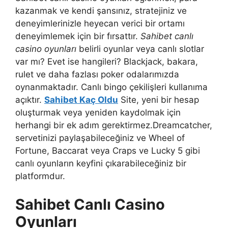
kazanmak ve kendi şansınız, stratejiniz ve
deneyimlerinizle heyecan verici bir ortamı
deneyimlemek için bir fırsattır.
Sahibet canlı
casino oyunları
belirli oyunlar veya canlı slotlar
var mı? Evet ise hangileri? Blackjack, bakara,
rulet ve daha fazlası poker odalarımızda
oynanmaktadır. Canlı bingo çekilişleri kullanıma
açıktır.
Sahibet Kaç Oldu
Site, yeni bir hesap
oluşturmak veya yeniden kaydolmak için
herhangi bir ek adım gerektirmez.Dreamcatcher,
servetinizi paylaşabileceğiniz ve Wheel of
Fortune, Baccarat veya Craps ve Lucky 5 gibi
canlı oyunların keyfini çıkarabileceğiniz bir
platformdur.
Sahibet Canlı Casino
Oyunları