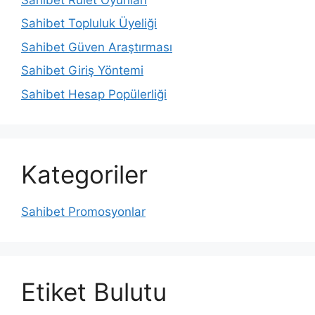
Sahibet Topluluk Üyeliği
Sahibet Güven Araştırması
Sahibet Giriş Yöntemi
Sahibet Hesap Popülerliği
Kategoriler
Sahibet Promosyonlar
Etiket Bulutu