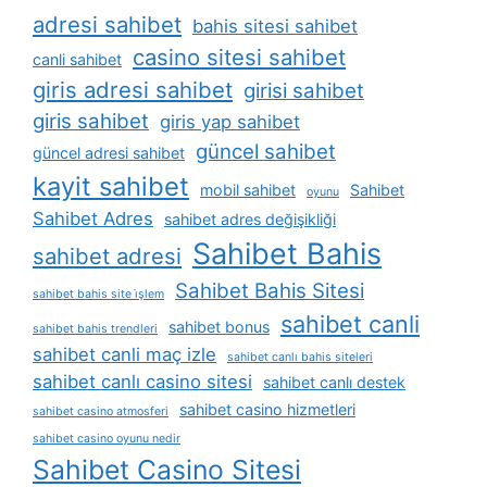
adresi sahibet
bahis sitesi sahibet
casino sitesi sahibet
canli sahibet
giris adresi sahibet
girisi sahibet
giris sahibet
giris yap sahibet
güncel sahibet
güncel adresi sahibet
kayit sahibet
mobil sahibet
Sahibet
oyunu
Sahibet Adres
sahibet adres değişikliği
Sahibet Bahis
sahibet adresi
Sahibet Bahis Sitesi
sahibet bahis site i̇şlem
sahibet canli
sahibet bonus
sahibet bahis trendleri
sahibet canli maç izle
sahibet canlı bahis siteleri
sahibet canlı casino sitesi
sahibet canlı destek
sahibet casino hizmetleri
sahibet casino atmosferi
sahibet casino oyunu nedir
Sahibet Casino Sitesi