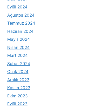
Eylül 2024
Ağustos 2024
Temmuz 2024
Haziran 2024
Mayıs 2024
Nisan 2024
Mart 2024
Şubat 2024
Ocak 2024
Aralık 2023
Kasım 2023
Ekim 2023
Eylül 2023