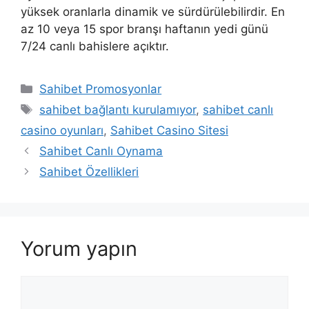
yüksek oranlarla dinamik ve sürdürülebilirdir. En
az 10 veya 15 spor branşı haftanın yedi günü
7/24 canlı bahislere açıktır.
Kategoriler
Sahibet Promosyonlar
Etiketler
sahibet bağlantı kurulamıyor
,
sahibet canlı
casino oyunları
,
Sahibet Casino Sitesi
Sahibet Canlı Oynama
Sahibet Özellikleri
Yorum yapın
Yorum