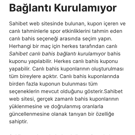
Bağlantı Kurulamıyor
Sahibet web sitesinde bulunan, kupon içeren ve
canlı tahminlerle spor etkinliklerini tahmin eden
canlı bahis seçeneği arasında seçim yapın.
Herhangi bir maç için herkes tarafından canlı
Sahibet canlı bahis bağlantı kurulamıyor
bahis
kuponu yapılabilir. Herkes canlı bahis kuponu
yapabilir. Canlı bahis kuponlarının oluşturulması
tüm bireylere açıktır. Canlı bahis kuponlarında
birden fazla kuponun bulunması tüm
seçeneklerin mevcut olduğunu gösterir.Sahibet
web sitesi, gerçek zamanlı bahis kuponlarının
yüklenmesine ve doğrulanmış oranlarla
güncellenmesine olanak tanıyan bir özelliğe
sahiptir.