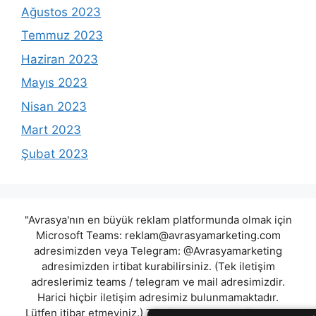
Ağustos 2023
Temmuz 2023
Haziran 2023
Mayıs 2023
Nisan 2023
Mart 2023
Şubat 2023
"Avrasya'nın en büyük reklam platformunda olmak için
Microsoft Teams:
reklam@avrasyamarketing.com
adresimizden veya Telegram: @Avrasyamarketing
adresimizden irtibat kurabilirsiniz. (Tek iletişim
adreslerimiz teams / telegram ve mail adresimizdir.
Harici hiçbir iletişim adresimiz bulunmamaktadır.
Lütfen itibar etmeyiniz.) Türkiye yasalarına göre 7258