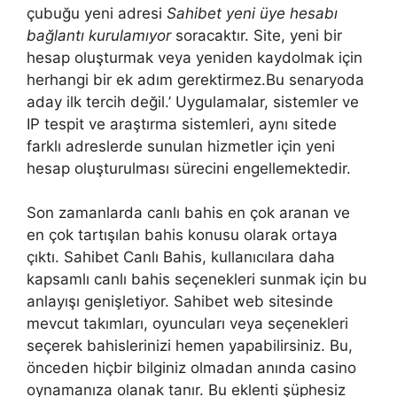
çubuğu yeni adresi
Sahibet yeni üye hesabı
bağlantı kurulamıyor
soracaktır. Site, yeni bir
hesap oluşturmak veya yeniden kaydolmak için
herhangi bir ek adım gerektirmez.Bu senaryoda
aday ilk tercih değil.’ Uygulamalar, sistemler ve
IP tespit ve araştırma sistemleri, aynı sitede
farklı adreslerde sunulan hizmetler için yeni
hesap oluşturulması sürecini engellemektedir.
Son zamanlarda canlı bahis en çok aranan ve
en çok tartışılan bahis konusu olarak ortaya
çıktı. Sahibet Canlı Bahis, kullanıcılara daha
kapsamlı canlı bahis seçenekleri sunmak için bu
anlayışı genişletiyor. Sahibet web sitesinde
mevcut takımları, oyuncuları veya seçenekleri
seçerek bahislerinizi hemen yapabilirsiniz. Bu,
önceden hiçbir bilginiz olmadan anında casino
oynamanıza olanak tanır. Bu eklenti şüphesiz