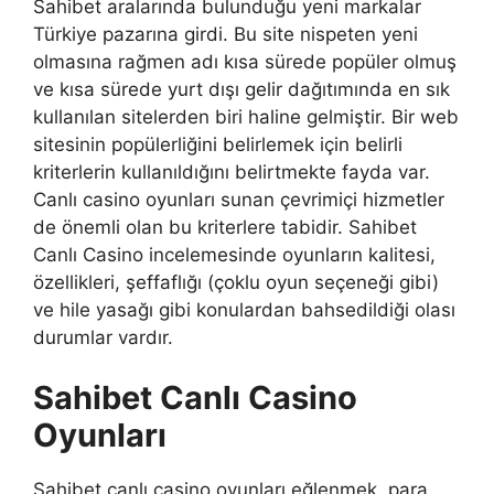
Sahibet aralarında bulunduğu yeni markalar
Türkiye pazarına girdi. Bu site nispeten yeni
olmasına rağmen adı kısa sürede popüler olmuş
ve kısa sürede yurt dışı gelir dağıtımında en sık
kullanılan sitelerden biri haline gelmiştir. Bir web
sitesinin popülerliğini belirlemek için belirli
kriterlerin kullanıldığını belirtmekte fayda var.
Canlı casino oyunları sunan çevrimiçi hizmetler
de önemli olan bu kriterlere tabidir. Sahibet
Canlı Casino incelemesinde oyunların kalitesi,
özellikleri, şeffaflığı (çoklu oyun seçeneği gibi)
ve hile yasağı gibi konulardan bahsedildiği olası
durumlar vardır.
Sahibet Canlı Casino
Oyunları
Sahibet canlı casino oyunları eğlenmek, para