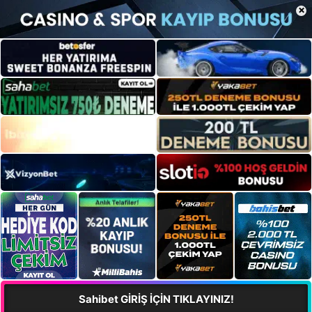
×
Sahibet GİRİŞ İÇİN TIKLAYINIZ!