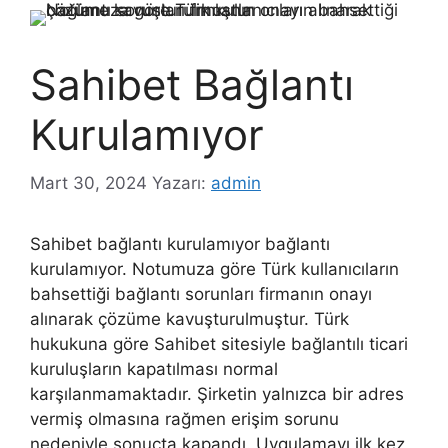
Sahibet Bağlantı
Kurulamıyor
Mart 30, 2024
Yazarı:
admin
Sahibet bağlantı kurulamıyor bağlantı
kurulamıyor. Notumuza göre Türk kullanıcıların
bahsettiği bağlantı sorunları firmanın onayı
alınarak çözüme kavuşturulmuştur. Türk
hukukuna göre Sahibet sitesiyle bağlantılı ticari
kuruluşların kapatılması normal
karşılanmamaktadır. Şirketin yalnızca bir adres
vermiş olmasına rağmen erişim sorunu
nedeniyle sonuçta kapandı. Uygulamayı ilk kez