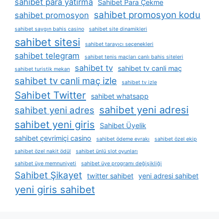
sahibet para yatirma
Sahibet Para Çekme
sahibet promosyon kodu
sahibet promosyon
sahibet saygın bahis casino
sahibet site dinamikleri
sahibet sitesi
sahibet tarayıcı seçenekleri
sahibet telegram
sahibet tenis maçları canlı bahis siteleri
sahibet tv
sahibet tv canli maç
sahibet turistik mekan
sahibet tv canli maç izle
sahibet tv izle
Sahibet Twitter
sahibet whatsapp
sahibet yeni adresi
sahibet yeni adres
sahibet yeni giris
Sahibet Üyelik
sahibet çevrimiçi casino
sahibet ödeme evrakı
sahibet özel ekip
sahibet özel nakit ödül
sahibet ünlü slot oyunları
sahibet üye memnuniyeti
sahibet üye programı değişikliği
Sahibet Şikayet
twitter sahibet
yeni adresi sahibet
yeni giris sahibet