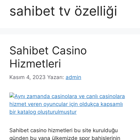
sahibet tv özelliği
Sahibet Casino
Hizmetleri
Kasım 4, 2023
Yazarı:
admin
Sahibet casino hizmetleri bu site kurulduğu
günden bu yana ülkemizde spor bahislerinin