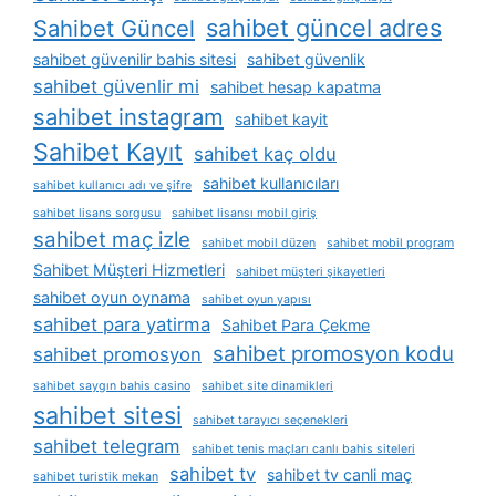
sahibet güncel adres
Sahibet Güncel
sahibet güvenilir bahis sitesi
sahibet güvenlik
sahibet güvenlir mi
sahibet hesap kapatma
sahibet instagram
sahibet kayit
Sahibet Kayıt
sahibet kaç oldu
sahibet kullanıcıları
sahibet kullanıcı adı ve şifre
sahibet lisans sorgusu
sahibet lisansı mobil giriş
sahibet maç izle
sahibet mobil düzen
sahibet mobil program
Sahibet Müşteri Hizmetleri
sahibet müşteri şikayetleri
sahibet oyun oynama
sahibet oyun yapısı
sahibet para yatirma
Sahibet Para Çekme
sahibet promosyon kodu
sahibet promosyon
sahibet saygın bahis casino
sahibet site dinamikleri
sahibet sitesi
sahibet tarayıcı seçenekleri
sahibet telegram
sahibet tenis maçları canlı bahis siteleri
sahibet tv
sahibet tv canli maç
sahibet turistik mekan