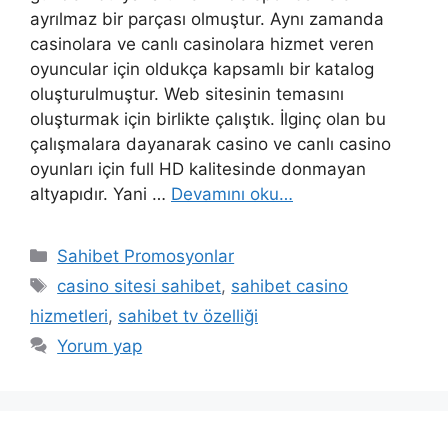
ayrılmaz bir parçası olmuştur. Aynı zamanda
casinolara ve canlı casinolara hizmet veren
oyuncular için oldukça kapsamlı bir katalog
oluşturulmuştur. Web sitesinin temasını
oluşturmak için birlikte çalıştık. İlginç olan bu
çalışmalara dayanarak casino ve canlı casino
oyunları için full HD kalitesinde donmayan
altyapıdır. Yani …
Devamını oku…
Kategoriler
Sahibet Promosyonlar
Etiketler
casino sitesi sahibet
,
sahibet casino
hizmetleri
,
sahibet tv özelliği
Yorum yap