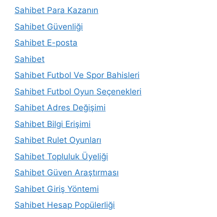
Sahibet Para Kazanın
Sahibet Güvenliği
Sahibet E-posta
Sahibet
Sahibet Futbol Ve Spor Bahisleri
Sahibet Futbol Oyun Seçenekleri
Sahibet Adres Değişimi
Sahibet Bilgi Erişimi
Sahibet Rulet Oyunları
Sahibet Topluluk Üyeliği
Sahibet Güven Araştırması
Sahibet Giriş Yöntemi
Sahibet Hesap Popülerliği