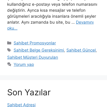
kullandığınız e-postayı veya telefon numarasını
değiştirin. Ayrıca kısa mesajlar ve telefon
görüşmeleri aracılığıyla insanlara önemli şeyler
anlatır. Aynı zamanda bu site, bu …
Devamını
oku…
Kategoriler
Sahibet Promosyonlar
Etiketler
Sahibet Belge Gereksinimi
,
Sahibet Güncel
,
Sahibet Müşteri Duyuruları
Yorum yap
Son Yazılar
Sahibet Adresi