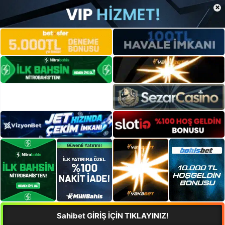
×
Sahibet GİRİŞ İÇİN TIKLAYINIZ!