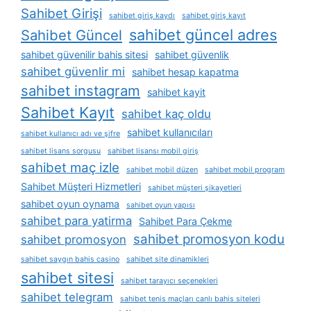
Sahibet Girişi
sahibet giriş kaydı
sahibet giriş kayıt
sahibet güncel adres
Sahibet Güncel
sahibet güvenilir bahis sitesi
sahibet güvenlik
sahibet güvenlir mi
sahibet hesap kapatma
sahibet instagram
sahibet kayit
Sahibet Kayıt
sahibet kaç oldu
sahibet kullanıcıları
sahibet kullanıcı adı ve şifre
sahibet lisans sorgusu
sahibet lisansı mobil giriş
sahibet maç izle
sahibet mobil düzen
sahibet mobil program
Sahibet Müşteri Hizmetleri
sahibet müşteri şikayetleri
sahibet oyun oynama
sahibet oyun yapısı
sahibet para yatirma
Sahibet Para Çekme
sahibet promosyon kodu
sahibet promosyon
sahibet saygın bahis casino
sahibet site dinamikleri
sahibet sitesi
sahibet tarayıcı seçenekleri
sahibet telegram
sahibet tenis maçları canlı bahis siteleri