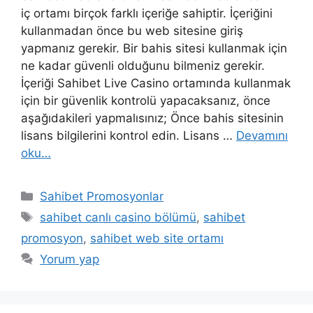
iç ortamı birçok farklı içeriğe sahiptir. İçeriğini
kullanmadan önce bu web sitesine giriş
yapmanız gerekir. Bir bahis sitesi kullanmak için
ne kadar güvenli olduğunu bilmeniz gerekir.
İçeriği Sahibet Live Casino ortamında kullanmak
için bir güvenlik kontrolü yapacaksanız, önce
aşağıdakileri yapmalısınız; Önce bahis sitesinin
lisans bilgilerini kontrol edin. Lisans …
Devamını
oku…
Kategoriler
Sahibet Promosyonlar
Etiketler
sahibet canlı casino bölümü
,
sahibet
promosyon
,
sahibet web site ortamı
Yorum yap