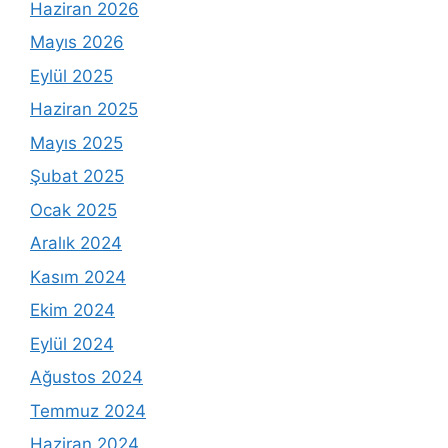
Haziran 2026
Mayıs 2026
Eylül 2025
Haziran 2025
Mayıs 2025
Şubat 2025
Ocak 2025
Aralık 2024
Kasım 2024
Ekim 2024
Eylül 2024
Ağustos 2024
Temmuz 2024
Haziran 2024