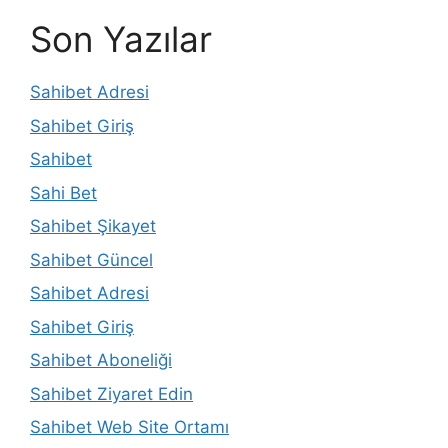
Son Yazılar
Sahibet Adresi
Sahibet Giriş
Sahibet
Sahi Bet
Sahibet Şikayet
Sahibet Güncel
Sahibet Adresi
Sahibet Giriş
Sahibet Aboneliği
Sahibet Ziyaret Edin
Sahibet Web Site Ortamı