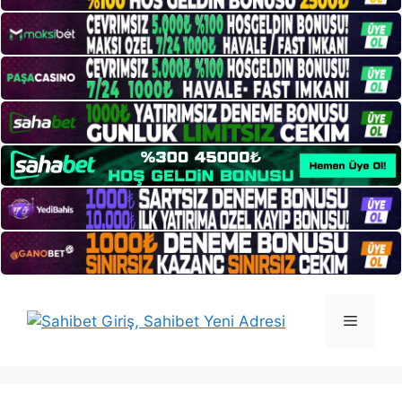
İçeriğe
atla
Menü