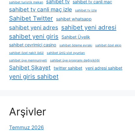
sahibet tv
sahibet tv canli maç
sahibet turistik mekan
sahibet tv canli maç izle
sahibet tv izle
Sahibet Twitter
sahibet whatsapp
sahibet yeni adresi
sahibet yeni adres
sahibet yeni giris
Sahibet Üyelik
sahibet çevrimiçi casino
sahibet ödeme evrakı
sahibet özel ekip
sahibet özel nakit ödül
sahibet ünlü slot oyunları
sahibet üye memnuniyeti
sahibet üye programı değişikliği
Sahibet Şikayet
twitter sahibet
yeni adresi sahibet
yeni giris sahibet
Arşivler
Temmuz 2026