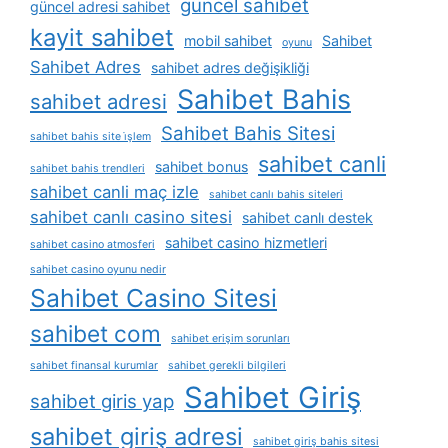
güncel sahibet
güncel adresi sahibet
kayit sahibet
mobil sahibet
Sahibet
oyunu
Sahibet Adres
sahibet adres değişikliği
Sahibet Bahis
sahibet adresi
Sahibet Bahis Sitesi
sahibet bahis site i̇şlem
sahibet canli
sahibet bonus
sahibet bahis trendleri
sahibet canli maç izle
sahibet canlı bahis siteleri
sahibet canlı casino sitesi
sahibet canlı destek
sahibet casino hizmetleri
sahibet casino atmosferi
sahibet casino oyunu nedir
Sahibet Casino Sitesi
sahibet com
sahibet erişim sorunları
sahibet finansal kurumlar
sahibet gerekli bilgileri
Sahibet Giriş
sahibet giris yap
sahibet giriş adresi
sahibet giriş bahis sitesi