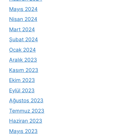
Mayıs 2024
Nisan 2024
Mart 2024
Şubat 2024
Ocak 2024
Aralık 2023
Kasım 2023
Ekim 2023
Eylül 2023
Ağustos 2023
Temmuz 2023
Haziran 2023
Mayıs 2023