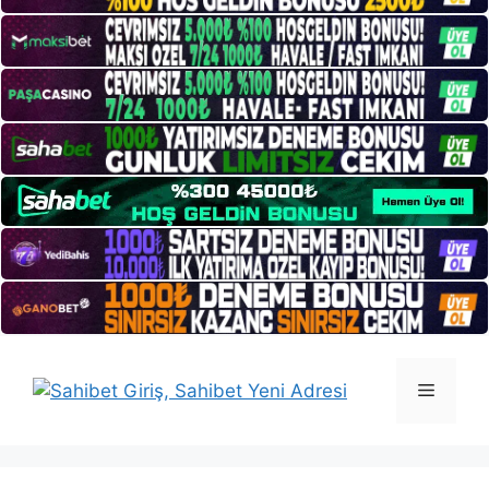
İçeriğe
atla
Menü