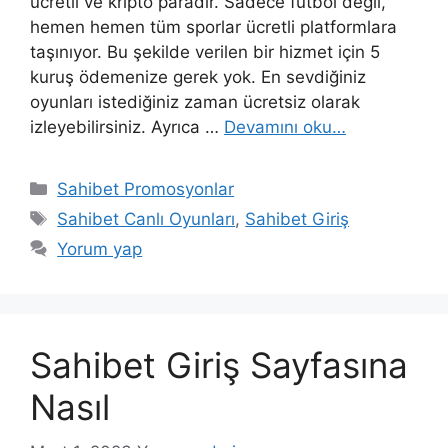
ücretli ve kripto paradır. Sadece futbol değil,
hemen hemen tüm sporlar ücretli platformlara
taşınıyor. Bu şekilde verilen bir hizmet için 5
kuruş ödemenize gerek yok. En sevdiğiniz
oyunları istediğiniz zaman ücretsiz olarak
izleyebilirsiniz. Ayrıca …
Devamını oku…
Kategoriler
Sahibet Promosyonlar
Etiketler
Sahibet Canlı Oyunları
,
Sahibet Giriş
Yorum yap
Sahibet Giriş Sayfasına
Nasıl