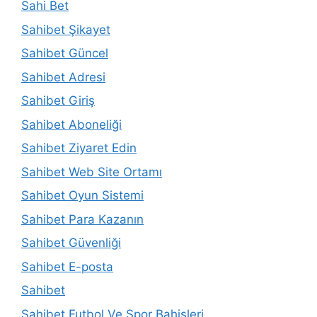
Sahi Bet
Sahibet Şikayet
Sahibet Güncel
Sahibet Adresi
Sahibet Giriş
Sahibet Aboneliği
Sahibet Ziyaret Edin
Sahibet Web Site Ortamı
Sahibet Oyun Sistemi
Sahibet Para Kazanın
Sahibet Güvenliği
Sahibet E-posta
Sahibet
Sahibet Futbol Ve Spor Bahisleri