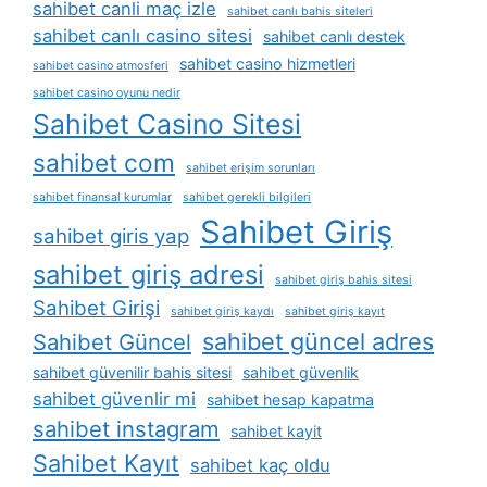
sahibet canli maç izle
sahibet canlı bahis siteleri
sahibet canlı casino sitesi
sahibet canlı destek
sahibet casino hizmetleri
sahibet casino atmosferi
sahibet casino oyunu nedir
Sahibet Casino Sitesi
sahibet com
sahibet erişim sorunları
sahibet finansal kurumlar
sahibet gerekli bilgileri
Sahibet Giriş
sahibet giris yap
sahibet giriş adresi
sahibet giriş bahis sitesi
Sahibet Girişi
sahibet giriş kaydı
sahibet giriş kayıt
sahibet güncel adres
Sahibet Güncel
sahibet güvenilir bahis sitesi
sahibet güvenlik
sahibet güvenlir mi
sahibet hesap kapatma
sahibet instagram
sahibet kayit
Sahibet Kayıt
sahibet kaç oldu