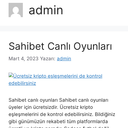
admin
Sahibet Canlı Oyunları
Mart 4, 2023
Yazarı:
admin
Sahibet canlı oyunları Sahibet canlı oyunları
üyeler için ücretsizdir. Ücretsiz kripto
eşleşmelerini de kontrol edebilirsiniz. Bildiğiniz
gibi günümüzün rekabeti tüm platformlarda