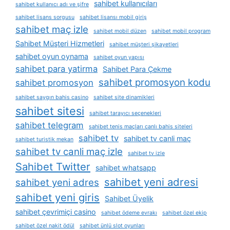
sahibet kullanıcıları
sahibet kullanıcı adı ve şifre
sahibet lisans sorgusu
sahibet lisansı mobil giriş
sahibet maç izle
sahibet mobil düzen
sahibet mobil program
Sahibet Müşteri Hizmetleri
sahibet müşteri şikayetleri
sahibet oyun oynama
sahibet oyun yapısı
sahibet para yatirma
Sahibet Para Çekme
sahibet promosyon kodu
sahibet promosyon
sahibet saygın bahis casino
sahibet site dinamikleri
sahibet sitesi
sahibet tarayıcı seçenekleri
sahibet telegram
sahibet tenis maçları canlı bahis siteleri
sahibet tv
sahibet tv canli maç
sahibet turistik mekan
sahibet tv canli maç izle
sahibet tv izle
Sahibet Twitter
sahibet whatsapp
sahibet yeni adresi
sahibet yeni adres
sahibet yeni giris
Sahibet Üyelik
sahibet çevrimiçi casino
sahibet ödeme evrakı
sahibet özel ekip
sahibet özel nakit ödül
sahibet ünlü slot oyunları