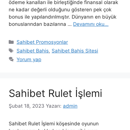
ödeme kanalları ile birleştiğinde finansal olarak
ne kadar değerli olduğunu gösteren pek çok
bonus ile yapılandırılmıştır. Dünyanın en büyük
bonuslarından bazılarına …
Devamını oku…
Kategoriler
Sahibet Promosyonlar
Etiketler
Sahibet Bahis
,
Sahibet Bahis Sitesi
Yorum yap
Sahibet Rulet İşlemi
Şubat 18, 2023
Yazarı:
admin
Sahibet Rulet İşlemi köşesinde oyunun