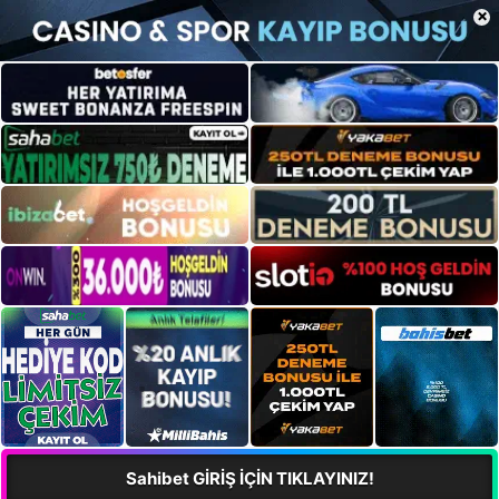
×
Sahibet GİRİŞ İÇİN TIKLAYINIZ!